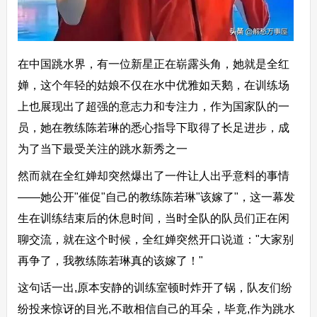
在中国跳水界，有一位新星正在崭露头角，她就是全红
婵，这个年轻的姑娘不仅在水中优雅如天鹅，在训练场
上也展现出了超强的意志力和专注力，作为国家队的一
员，她在教练陈若琳的悉心指导下取得了长足进步，成
为了当下最受关注的跳水新秀之一
然而就在全红婵却突然爆出了一件让人出乎意料的事情
——她公开"催促"自己的教练陈若琳"该嫁了"，这一幕发
生在训练结束后的休息时间，当时全队的队员们正在闲
聊交流，就在这个时候，全红婵突然开口说道："大家别
再争了，我教练陈若琳真的该嫁了！"
这句话一出,原本安静的训练室顿时炸开了锅，队友们纷
纷投来惊讶的目光,不敢相信自己的耳朵，毕竟,作为跳水