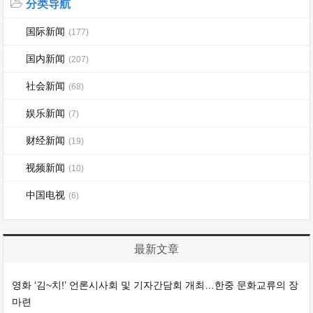
分类导航
国际新闻
(177)
国内新闻
(207)
社会新闻
(68)
娱乐新闻
(7)
财经新闻
(19)
视频新闻
(10)
中国电视
(6)
最新文章
영화 ‘김~치!’ 언론시사회 및 기자간담회 개최…한중 문화교류의 장
마련