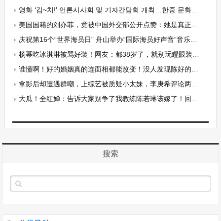
영화 ‘김~치!’ 언론시사회 및 기자간담회 개최…한중 문화교류의 장 마련
美国国籍的刘亦菲，竟被中国外交部公开点赞：她是真正的中华儿女
庆祝第16个“世界海员日” 舟山举办“国际海员好声音”音乐晚会
杨幂吃冰淇淋被骂好装！网友：都38岁了，就别玩瞪眼装清纯可爱了
谁懂啊！好的婚姻真的连面相都能改变！没人发现陈好的面相变了吗
拿影后却遭遇群嘲，上综艺被质疑小太妹，李庚希评论两极分化！
大瓜！全红婵：告诉大家别争了我教练陈若琳该嫁了！回复笑翻众人
搜索