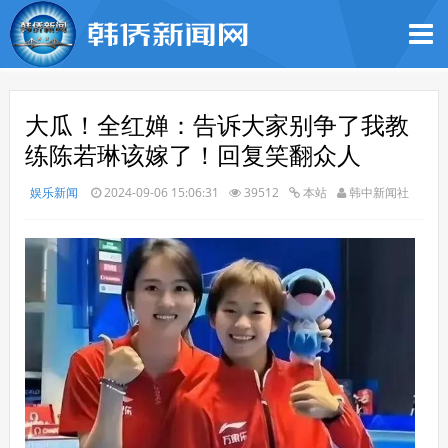
大瓜！全红婵：告诉大家别争了我教
练陈若琳该嫁了！回复笑翻众人
娱乐新闻
2024-09-06 15:06:31
39512
本站
韩中新闻社