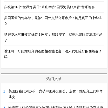
庆祝第16个“世界海员日” 舟山举办“国际海员好声音”音乐晚会
美国国籍的刘亦菲，竟被中国外交部公开点赞：她是真正的中华儿
女
杨幂吃冰淇淋被骂好装！网友：都38岁了，就别玩瞪眼装清纯可爱
了
谁懂啊！好的婚姻真的连面相都能改变！没人发现陈好的面相变了
吗
热门文章
1
美国国籍的刘亦菲，竟被中国外交部公开点赞：她是真正的中华
儿女
2
谁懂啊！好的婚姻真的连面相都能改变！没人发现陈好的面相变