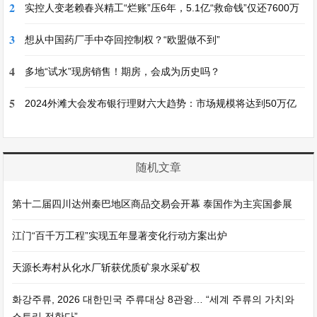
2
实控人变老赖春兴精工“烂账”压6年，5.1亿“救命钱”仅还7600万
3
想从中国药厂手中夺回控制权？“欧盟做不到”
4
多地“试水”现房销售！期房，会成为历史吗？
5
2024外滩大会发布银行理财六大趋势：市场规模将达到50万亿
随机文章
第十二届四川达州秦巴地区商品交易会开幕 泰国作为主宾国参展
江门“百千万工程”实现五年显著变化行动方案出炉
天源长寿村从化水厂斩获优质矿泉水采矿权
화강주류, 2026 대한민국 주류대상 8관왕… “세계 주류의 가치와
스토리 전한다”