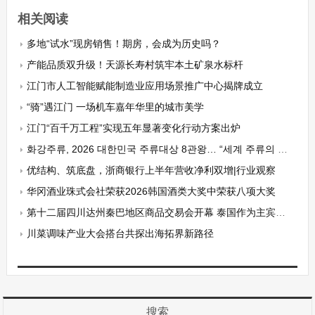
相关阅读
多地“试水”现房销售！期房，会成为历史吗？
产能品质双升级！天源长寿村筑牢本土矿泉水标杆
江门市人工智能赋能制造业应用场景推广中心揭牌成立
“骑”遇江门 一场机车嘉年华里的城市美学
江门“百千万工程”实现五年显著变化行动方案出炉
화강주류, 2026 대한민국 주류대상 8관왕… “세계 주류의 가치와 스토리 전한다”
优结构、筑底盘，浙商银行上半年营收净利双增|行业观察
华冈酒业珠式会社荣获2026韩国酒类大奖中荣获八项大奖
第十二届四川达州秦巴地区商品交易会开幕 泰国作为主宾国参展
川菜调味产业大会搭台共探出海拓界新路径
搜索