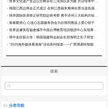
世界文化遗产景迈山古树茶在三清洞以茶为媒 共话传承中韩茶文化
韩国江西总商会正式成立 在韩江西籍朱雅俐全票当选首届会长
韩华国际医美矫正研究院赴韩考察 携手济州三大机构共拓医美合作新版图
新春暖侨心 心连心志愿服务协会为在韩同胞送上爱心饺子
世界皮膚美容協會攜手中国台灣教育培訓發證中心实现專業美容资格證合作啟動
韩中友好薪火传：韩国福建商会副会长郑海明之长子郑贺城、次子郑贺元双双获李在明总统亲切接见
“2025海外媒体看港南”活动系列报道——广西博易特智能家居产业园
搜索
分类导航