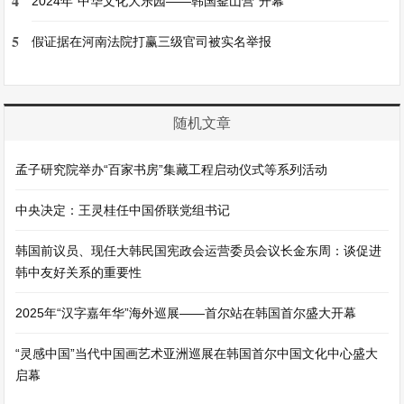
4
2024年“中华文化大乐园——韩国釜山营”开幕
5
假证据在河南法院打赢三级官司被实名举报
随机文章
孟子研究院举办“百家书房”集藏工程启动仪式等系列活动
中央决定：王灵桂任中国侨联党组书记
韩国前议员、现任大韩民国宪政会运营委员会议长金东周：谈促进
韩中友好关系的重要性
2025年“汉字嘉年华”海外巡展——首尔站在韩国首尔盛大开幕
“灵感中国”当代中国画艺术亚洲巡展在韩国首尔中国文化中心盛大
启幕