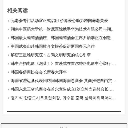
相关阅读
元老会专门活动室正式启用 侨界爱心助力跨国养老关爱
湖南中医药大学第一附属医院携手华为技术有限公司与湖南世界内镜医学科技发展有限公司——三方共启中医内镜AI融合新征程
韩国最大葡萄酒酒庄、韩国葡萄酒会主席尹炳泰正在创造人类健康的奇迹
中国武夷山赴韩国推介文旅茶促进两国多元合作
解密三星堆研究院：古蜀文明研究的核心引擎
韩中合拍电影《泡菜！》首映式在首尔钟路电影中心举行 韩国新华报等十多家华文媒体受邀观赏
韩国各侨商协会会长新春大拜年
海南省澄迈县代表团访问韩国海南总商会 共商推进自由贸易港与旅韩侨商合作与交流
韩国东北三省总商会在首尔宣告成立‖刘立坤当选总会长 曹明权博士被聘名誉会长
권기식 한중도시우호협회장, 궈수융 중국 상하이외국어대학 공공사무대학 서기 면담