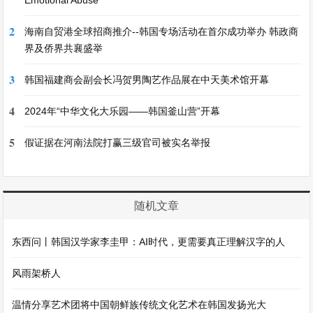
2
海南自贸港全球招商推介--韩国专场活动在首尔成功举办 韩政商
界及侨界共襄盛举
3
韩国福建商会副会长冯贺男陶艺作品展在中天美术馆开幕
4
2024年“中华文化大乐园——韩国釜山营”开幕
5
假证据在河南法院打赢三级官司被实名举报
随机文章
东西问丨韩国汉学家李圭甲：AI时代，更需要真正理解汉字的人
风雨架桥人
温情分享艺术团将中国朝鲜族传统文化艺术在韩国发扬光大