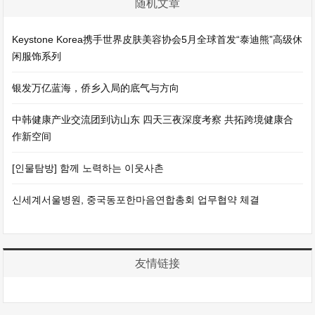
随机文章
Keystone Korea携手世界皮肤美容协会5月全球首发“泰迪熊”高级休
闲服饰系列
银发万亿蓝海，侨乡入局的底气与方向
中韩健康产业交流团到访山东 四天三夜深度考察 共拓跨境健康合
作新空间
[인물탐방] 함께 노력하는 이웃사촌
신세계서울병원, 중국동포한마음연합총회 업무협약 체결
友情链接