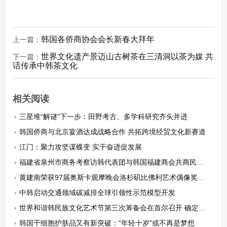
韩国各侨商协会会长新春大拜年
上一篇：
世界文化遗产景迈山古树茶在三清洞以茶为媒 共
下一篇：
话传承中韩茶文化
相关阅读
三星堆“解谜”下一步：田野考古、多学科研究齐头并进
韩国侨商与北京宴酒达成战略合作 共拓跨境经贸文化新赛道
江门：聚力攻坚谋蝶变 实干奋进促发展
福建省泉州市商务考察访韩代表团与韩国福建商会共商民间商贸新篇章
黄建南荣获97届奥斯卡观摩晚会洛杉矶比佛利艺术偶像奖终身成就奖
中韩启动交通领域碳减排全球引领性示范模型开发
世界和谐韩民族文化艺术节第三次筹备会在首尔召开 确定组织架构与核心任务
韩国干细胞护肤品又有新突破：“年轻十岁”或不再是梦想