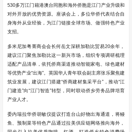
530多万江门籍港澳台同胞和海外侨胞是江门产业升级和
对外开放的优势资源。座谈会上，多位华侨代表结合自
身海外从业经验，为江门链接全球市场、做强特色产业
支招。
多米尼加粤菁商会会长何岳文深耕加勒比贸易20余年，
建议江门聚焦加勒比这一新兴市场，组织专项调研梳理
适配产品清单，依托侨商渠道推动智能家电、绿色建材
等优势产业“出海”。英国华人青年联会副主席张乐聚焦建
筑业发展，建议江门搭建“侨商建材集采平台”，推动“江
门建造”向“江门智造”转型，同时联动侨乡劳务品牌培育
产业人才。
委内瑞拉华侨胡敏仪提议打造台山好物出海通道，将鳗
鱼、预制菜等特色产品通过拉美供应链网络推向海外，
同步引入拉美优质咖啡、红酒，打造侨乡特色消费场