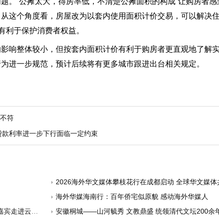
题。“公摊太大，得房率低，不清楚公摊面积的构成”让购房者感
。从这个角度看，房屋改为以套内使用面积计价交易，可以解决
，有利于保护消费者权益。
的影响整体较小，但按套内面积计价有利于购房者更直观地了解
行为进一步规范，预计后续将有更多城市跟进出台相关规定。
实不符
贷款利率进一步下行面临一定约束
2026海外华文媒体攀枝花行在成都启动 全球华文媒体共绘阳光
海外华媒海南行：百年侨宅似原貌 感动海外华媒人
海“找答案”
安徽桐城——山河毓秀 文教鼎盛 统领清代文坛200余年的桐城