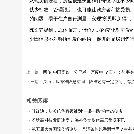
从现实情况看，房屋按建筑面积计价也存在不少问
缺少标准，管理混乱，也可能让购房者利益受损
的问题，易于住户自行测量，实现“所见即所得”
陈文静提到，总体而言，计价方式的变化对房价
少因信息不对称所引发的纠纷，促进商品房销售
上一篇：
网传“中国高铁一公里耗一万度电”？官方：与事
下一篇：
央行回应降准降息空间：降准还有一定空间，存
相关阅读
叶谋迪：从英伦华商领袖到"一带一路"的生态使者
潍坊高科技发展速度 让海外华文媒体高层赞叹不已
第五届大象国际传播论坛｜普洱茶何以香飘世界？中外嘉宾走进云南勐