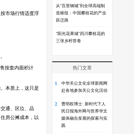
从“百里钢城”到全球高端制
造枢纽：中国攀枝花的产业
上按市场行情适度浮
跃迁路
“阳光花果城”四川攀枝花的
三张乡村答卷
售。
销售按套内面积计
热门文章
1
中华关公文化全球新闻网
响。本质上，这只是
赴各地参加关公文化活动
2
曹明权博士: 新时代下人
含交通、区位、品
民日报海外网与世界华文
了住房公摊成本，以
媒体融合发展的探索与实
践