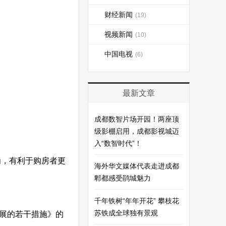
财经新闻
(19)
视频新闻
(10)
中国电视
(6)
最新文章
成都数智片场开园！两座顶
级影棚启用，成都影视城迈
入“数智时代”！
为，有利于购房者更
海外华文媒体代表走进成都
郫都感受鹃城魅力
千年铁树“年年开花” 攀枝花
苏铁成全球独有景观
发展的若干措施》的