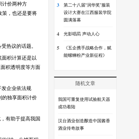
积计价两种方
3
第二十八届“润华奖”服装
设计大赛在江西服装学院
政策，也还是要将
圆满落幕
4
光影唱晑 声动人心
备受热议的话题。
5
《五企携手战略合作，赋
能螺蛳粉产业新征程》
筑面积计算还是以
屋面积透明度等方面
随机文章
开发企业依法规
到的独享面积计价
我国可重复使用试验航天器
成功着陆
式，有助于提高我国
汉台酒业创造酿造中国酱香
酒业传奇故事