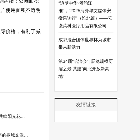
到纠结；公摊面积
“追梦中华·侨韵江
住户使用面积不透明
淮”，“2025海外华文媒体安
徽采访行”（淮北篇）——安
徽英科医疗用品有限公司
实际价格，有利于减
成都混合团体世界杯为城市
带来新活力
第34届“哈洽会”| 展览规模历
届之最 共建“向北开放新高
地”
友情链接
花城发展新图景
文派正是发源于此