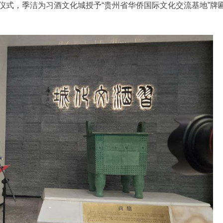
牌仪式，季洁为习酒文化城授予“贵州省华侨国际文化交流基地”牌