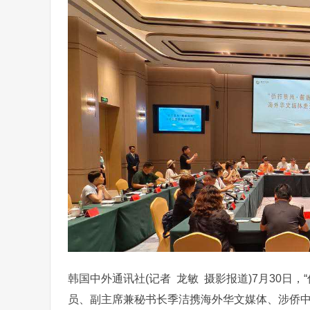
韩国中外通讯社(记者 龙敏 摄影报道)7月30日
员、副主席兼秘书长季洁携海外华文媒体、涉侨