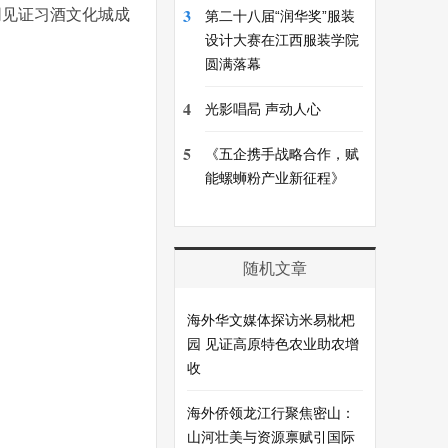
3
同见证习酒文化城成
第二十八届“润华奖”服装
设计大赛在江西服装学院
圆满落幕
4
光影唱晑 声动人心
5
《五企携手战略合作，赋
能螺蛳粉产业新征程》
随机文章
海外华文媒体探访米易枇杷
园 见证高原特色农业助农增
收
海外侨领龙江行聚焦密山：
山河壮美与资源禀赋引国际