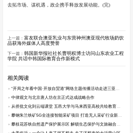
去拓市场、谋机遇，政企携手释放发展动能。(完)
富友联合澳亚乳业与东营神州澳亚现代牧场奶饮
上一篇：
品获海外媒体人高度赞誉
韩国新华报社社长曹明权博士访问山东农业工程
下一篇：
学院 共话中韩国际教育合作新模式
相关阅读
“开局之年看中国·开放自贸港”网络主题传播活动走进三亚国际游艇分展区
中律观文与北京唐人坊在京正式达成战略合作
从侨批文化到云端课堂 五邑大学与马来西亚高校共绘教育同心圆
攀钢朱兰铁矿5G全连接智能采矿项目 打造无人采矿行业新标杆
攀枝花苏铁自然遗产保护展示区 解锁生态保护与文旅融合新场景
大美临沂：一个让人来了就不想走 走了还想来的大沂蒙山区