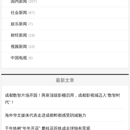
国内新闻
(207)
社会新闻
(67)
娱乐新闻
(7)
财经新闻
(19)
视频新闻
(10)
中国电视
(6)
最新文章
成都数智片场开园！两座顶级影棚启用，成都影视城迈入“数智时
代”！
海外华文媒体代表走进成都郫都感受鹃城魅力
千年铁树“年年开花” 攀枝花苏铁成全球独有景观